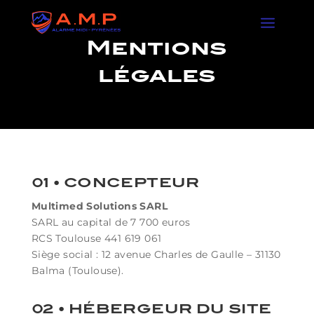
Mentions
légales
01 • CONCEPTEUR
Multimed Solutions SARL
SARL au capital de 7 700 euros
RCS Toulouse 441 619 061
Siège social :
12 avenue Charles de Gaulle
–
31130
Balma
(Toulouse).
02 • HÉBERGEUR DU SITE